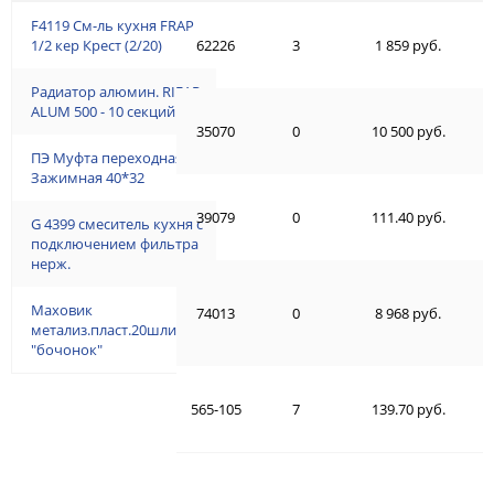
F4119 См-ль кухня FRAP
1/2 кер Крест (2/20)
62226
3
1 859 руб.
Радиатор алюмин. RIFAR
ALUM 500 - 10 секций
35070
0
10 500 руб.
ПЭ Муфта переходная
Зажимная 40*32
39079
0
111.40 руб.
G 4399 смеситель кухня с
подключением фильтра
нерж.
Маховик
74013
0
8 968 руб.
метализ.пласт.20шлицов,
"бочонок"
565-105
7
139.70 руб.