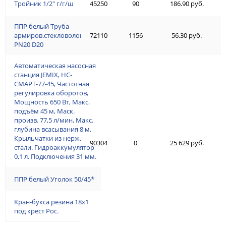
Тройник 1/2" г/г/ш
45250
90
186.90 руб.
ППР белый Труба
армиров.стекловолокном
72110
1156
56.30 руб.
PN20 D20
Автоматическая насосная
станция JEMIX, НС-
СМАРТ-77-45, Частотная
регулировка оборотов,
Мощность 650 Вт, Макс.
подъём 45 м, Маск.
произв. 77,5 л/мин, Макс.
глубина всасывания 8 м.
Крыльчатки из нерж.
90304
0
25 629 руб.
стали. Гидроаккумулятор
0,1 л. Подключения 31 мм.
ППР белый Уголок 50/45*
Кран-букса резина 18х1
под крест Рос.