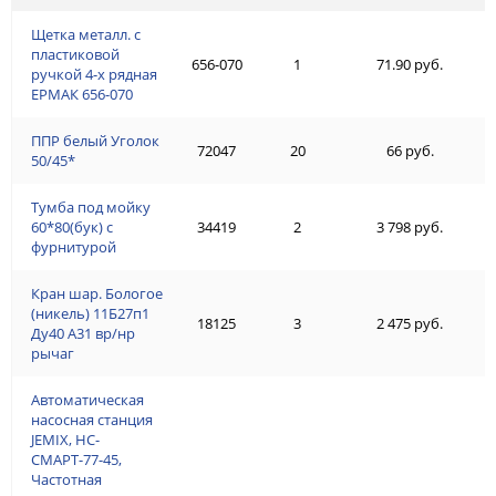
Щетка металл. с
пластиковой
656-070
1
71.90 руб.
ручкой 4-х рядная
ЕРМАК 656-070
ППР белый Уголок
72047
20
66 руб.
50/45*
Тумба под мойку
60*80(бук) с
34419
2
3 798 руб.
фурнитурой
Кран шар. Бологое
(никель) 11Б27п1
18125
3
2 475 руб.
Ду40 А31 вр/нр
рычаг
Автоматическая
насосная станция
JEMIX, НС-
СМАРТ-77-45,
Частотная