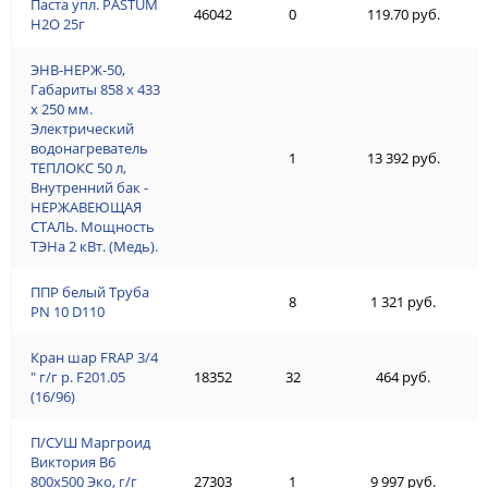
Паста упл. PASTUM
46042
0
119.70 руб.
H2О 25г
ЭНВ-НЕРЖ-50,
Габариты 858 х 433
х 250 мм.
Электрический
водонагреватель
1
13 392 руб.
ТЕПЛОКС 50 л,
Внутренний бак -
НЕРЖАВЕЮЩАЯ
СТАЛЬ. Мощность
ТЭНа 2 кВт. (Медь).
ППР белый Труба
8
1 321 руб.
PN 10 D110
Кран шар FRAP 3/4
" г/г р. F201.05
18352
32
464 руб.
(16/96)
П/СУШ Маргроид
Виктория В6
800х500 Эко, г/г
27303
1
9 997 руб.