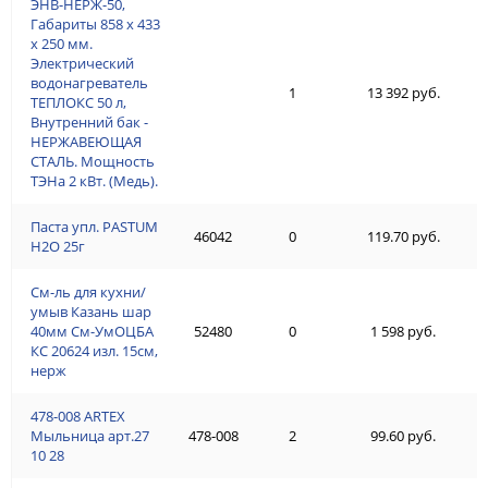
ЭНВ-НЕРЖ-50,
Габариты 858 х 433
х 250 мм.
Электрический
водонагреватель
1
13 392 руб.
ТЕПЛОКС 50 л,
Внутренний бак -
НЕРЖАВЕЮЩАЯ
СТАЛЬ. Мощность
ТЭНа 2 кВт. (Медь).
Паста упл. PASTUM
46042
0
119.70 руб.
H2О 25г
См-ль для кухни/
умыв Казань шар
40мм См-УмОЦБА
52480
0
1 598 руб.
КС 20624 изл. 15см,
нерж
478-008 ARTEX
Мыльница арт.27
478-008
2
99.60 руб.
10 28