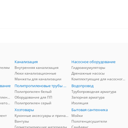
Канализация
Насосное оборудование
телям
Внутренняя канализация
Гидроаккумуляторы
Люки канализационные
Дренажные насосы
Манжеты для канализации
Комплектующие для насосного оборудования
вание
Полипропиленовые трубы и фитинги
Водопровод
Полипропилен белый
Трубопроводная арматура
Комплектующие для отопления
Оборудование для ПП
Запорная арматура
Комплектующие для радиаторов
Полипропилен серый
Изоляция
Хозтовары
Бытовая сантехника
мент
Кухонные аксессуары и принадлежности
Мойки
Вантузы
Полотенцесушители
Герметизирующие материалы
Санфаянс