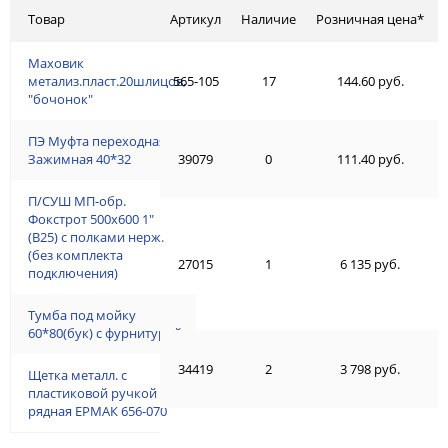
Товар
Артикул
Наличие
Розничная цена*
Маховик
метализ.пласт.20шлицов,
565-105
17
144.60 руб.
"бочонок"
ПЭ Муфта переходная
Зажимная 40*32
39079
0
111.40 руб.
П/СУШ МП-обр.
Фокстрот 500х600 1"
(В25) с полками нерж.
(без комплекта
27015
1
6 135 руб.
подключения)
Тумба под мойку
60*80(бук) с фурнитурой
34419
2
3 798 руб.
Щетка металл. с
пластиковой ручкой 4-х
рядная ЕРМАК 656-070