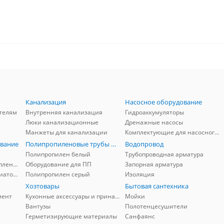
Канализация
Насосное оборудование
телям
Внутренняя канализация
Гидроаккумуляторы
Люки канализационные
Дренажные насосы
Манжеты для канализации
Комплектующие для насосного оборудования
вание
Полипропиленовые трубы и фитинги
Водопровод
Полипропилен белый
Трубопроводная арматура
Комплектующие для отопления
Оборудование для ПП
Запорная арматура
Комплектующие для радиаторов
Полипропилен серый
Изоляция
Хозтовары
Бытовая сантехника
мент
Кухонные аксессуары и принадлежности
Мойки
Вантузы
Полотенцесушители
Герметизирующие материалы
Санфаянс