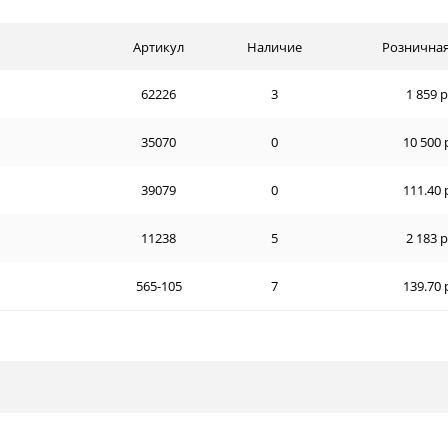
Артикул
Наличие
Розничная
62226
3
1 859 р
35070
0
10 500 
39079
0
111.40 
11238
5
2 183 р
565-105
7
139.70 