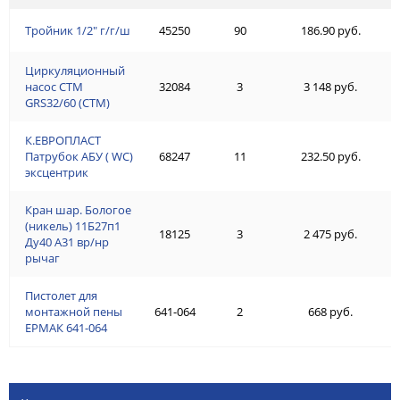
Тройник 1/2" г/г/ш
45250
90
186.90 руб.
Циркуляционный
насос СТМ
32084
3
3 148 руб.
GRS32/60 (СТМ)
К.ЕВРОПЛАСТ
Патрубок АБУ ( WC)
68247
11
232.50 руб.
эксцентрик
Кран шар. Бологое
(никель) 11Б27п1
18125
3
2 475 руб.
Ду40 А31 вр/нр
рычаг
Пистолет для
монтажной пены
641-064
2
668 руб.
ЕРМАК 641-064