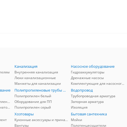
Канализация
Насосное оборудование
телям
Внутренняя канализация
Гидроаккумуляторы
Люки канализационные
Дренажные насосы
Манжеты для канализации
Комплектующие для насосного оборудования
вание
Полипропиленовые трубы и фитинги
Водопровод
Полипропилен белый
Трубопроводная арматура
Комплектующие для отопления
Оборудование для ПП
Запорная арматура
Комплектующие для радиаторов
Полипропилен серый
Изоляция
Хозтовары
Бытовая сантехника
мент
Кухонные аксессуары и принадлежности
Мойки
Вантузы
Полотенцесушители