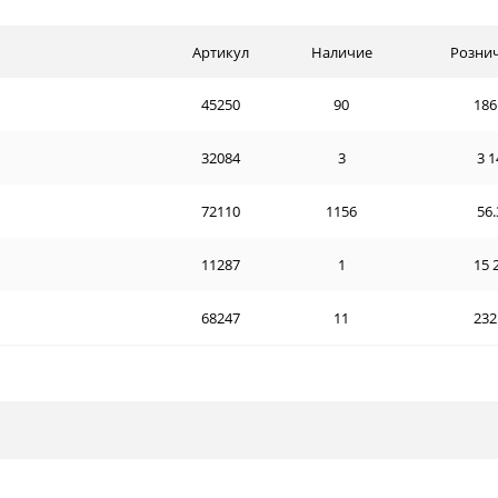
Артикул
Наличие
Розни
45250
90
186
32084
3
3 1
72110
1156
56.
11287
1
15 
68247
11
232