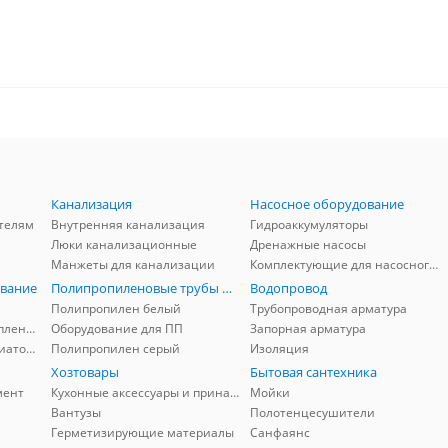
Канализация
Насосное оборудование
телям
Внутренняя канализация
Гидроаккумуляторы
Люки канализационные
Дренажные насосы
Манжеты для канализации
Комплектующие для насосного оборудования
вание
Полипропиленовые трубы и фитинги
Водопровод
Полипропилен белый
Трубопроводная арматура
Комплектующие для отопления
Оборудование для ПП
Запорная арматура
Комплектующие для радиаторов
Полипропилен серый
Изоляция
Хозтовары
Бытовая сантехника
мент
Кухонные аксессуары и принадлежности
Мойки
Вантузы
Полотенцесушители
Герметизирующие материалы
Санфаянс