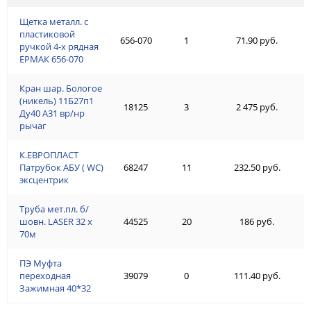
Щетка металл. с
пластиковой
656-070
1
71.90 руб.
ручкой 4-х рядная
ЕРМАК 656-070
Кран шар. Бологое
(никель) 11Б27п1
18125
3
2 475 руб.
Ду40 А31 вр/нр
рычаг
К.ЕВРОПЛАСТ
Патрубок АБУ ( WC)
68247
11
232.50 руб.
эксцентрик
Труба мет.пл. б/
шовн. LASER 32 х
44525
20
186 руб.
70м
ПЭ Муфта
переходная
39079
0
111.40 руб.
Зажимная 40*32