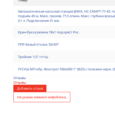
Автоматическая насосная станция JEMIX, НС-СМАРТ-77-45, Ч
подъём 45 м, Маск. произв. 77,5 л/мин, Макс. глубина всас
0,1 л. Подключения 31 мм.
Кран-букса резина 18х1 под крест Рос.
ППР белый Уголок 50/45*
Тройник 1/2" г/г/ш
П/СУШ МП-обр. Фокстрот 500х600 1" (В25) с полками нерж. 
Отзывы
Отзывы
Добавить отзыв
Не указан элемент инфоблока.