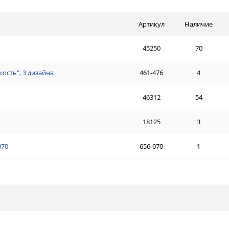
Артикул
Наличие
45250
70
кость", 3 дизайна
461-476
4
46312
54
18125
3
070
656-070
1