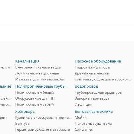
Канализация
Насосное оборудование
телям
Внутренняя канализация
Гидроаккумуляторы
Люки канализационные
Дренажные насосы
Манжеты для канализации
Комплектующие для насосного оборудования
вание
Полипропиленовые трубы и фитинги
Водопровод
Полипропилен белый
Трубопроводная арматура
Комплектующие для отопления
Оборудование для ПП
Запорная арматура
Комплектующие для радиаторов
Полипропилен серый
Изоляция
Хозтовары
Бытовая сантехника
мент
Кухонные аксессуары и принадлежности
Мойки
Вантузы
Полотенцесушители
Герметизирующие материалы
Санфаянс