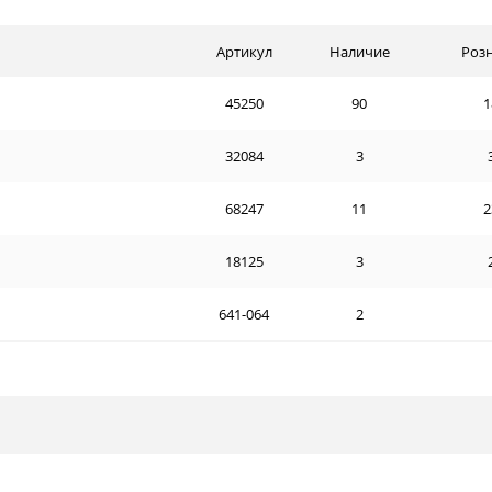
Артикул
Наличие
Роз
45250
90
1
32084
3
68247
11
2
18125
3
641-064
2