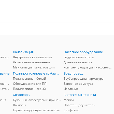
Канализация
Насосное оборудование
телям
Внутренняя канализация
Гидроаккумуляторы
Люки канализационные
Дренажные насосы
Манжеты для канализации
Комплектующие для насосного оборудования
вание
Полипропиленовые трубы и фитинги
Водопровод
Полипропилен белый
Трубопроводная арматура
Комплектующие для отопления
Оборудование для ПП
Запорная арматура
Комплектующие для радиаторов
Полипропилен серый
Изоляция
Хозтовары
Бытовая сантехника
мент
Кухонные аксессуары и принадлежности
Мойки
Вантузы
Полотенцесушители
Герметизирующие материалы
Санфаянс