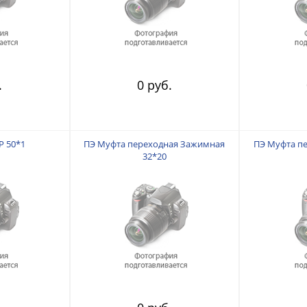
.
0 руб.
Р 50*1
ПЭ Муфта переходная Зажимная
ПЭ Муфта п
32*20