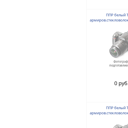
ППР белый 
армиров.стекловоло
0 руб
ППР белый 
армиров.стекловоло