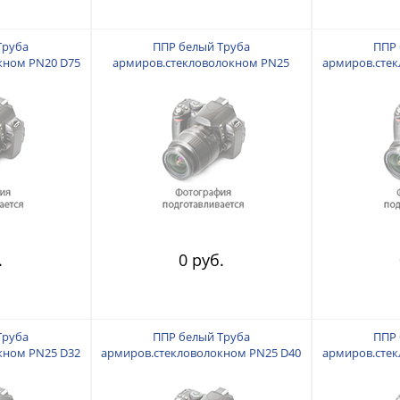
Труба
ППР белый Труба
ППР 
кном PN20 D75
армиров.стекловолокном PN25
армиров.стек
D110
.
0 руб.
Труба
ППР белый Труба
ППР 
кном PN25 D32
армиров.стекловолокном PN25 D40
армиров.стек