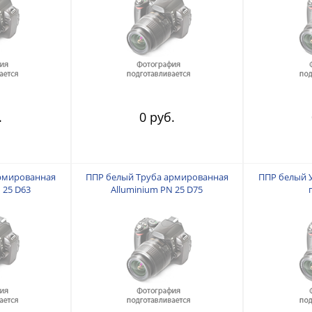
.
0 руб.
рмированная
ППР белый Труба армированная
ППР белый У
 25 D63
Alluminium PN 25 D75