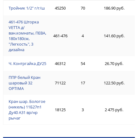
Тройник 1/2" г/г/ш
45250
70
186.90 руб.
461-476 Шторка
VETTA д/
ван.комнаты, ПЕВА,
461-476
4
141.60 руб.
180x180см,
"Легкость", 3
дизайна
Ч. Контргайка ДУ25
46312
54
26.70 руб.
ППР белый Кран
шаровый 32
71122
17
122.50 руб.
OPTIMA
Кран шар. Бологое
(никель) 11Б27п1
18125
3
2 475 руб.
Ду40 А31 вр/нр
рычаг