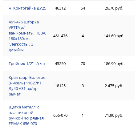
Ч. Контргайка ДУ25
46312
54
26.70 руб.
461-476 Шторка
VETTA д/
ван.комнаты, ПЕВА,
461-476
4
141.60 руб.
180x180см,
"Легкость", 3
дизайна
Тройник 1/2" г/г/ш
45250
70
186.90 руб.
Кран шар. Бологое
(никель) 11Б27п1
18125
3
2 475 руб.
Ду40 А31 вр/нр
рычаг
Щетка металл. с
пластиковой
656-070
1
71.90 руб.
ручкой 4-х рядная
ЕРМАК 656-070