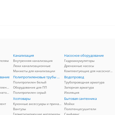
Канализация
Насосное оборудование
телям
Внутренняя канализация
Гидроаккумуляторы
Люки канализационные
Дренажные насосы
Манжеты для канализации
Комплектующие для насосного оборудования
вание
Полипропиленовые трубы и фитинги
Водопровод
Полипропилен белый
Трубопроводная арматура
Комплектующие для отопления
Оборудование для ПП
Запорная арматура
Комплектующие для радиаторов
Полипропилен серый
Изоляция
Хозтовары
Бытовая сантехника
мент
Кухонные аксессуары и принадлежности
Мойки
Вантузы
Полотенцесушители
Герметизирующие материалы
Санфаянс