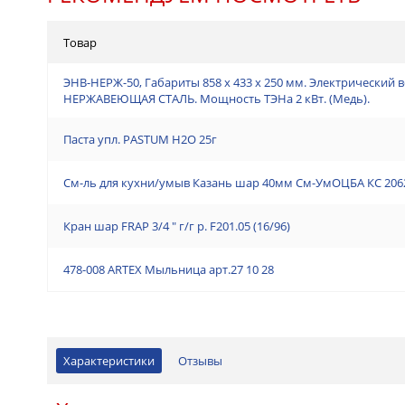
Товар
ЭНВ-НЕРЖ-50, Габариты 858 х 433 х 250 мм. Электрический 
НЕРЖАВЕЮЩАЯ СТАЛЬ. Мощность ТЭНа 2 кВт. (Медь).
Паста упл. PASTUM H2О 25г
См-ль для кухни/умыв Казань шар 40мм См-УмОЦБА КС 2062
Кран шар FRAP 3/4 " г/г р. F201.05 (16/96)
478-008 ARTEX Мыльница арт.27 10 28
Характеристики
Отзывы