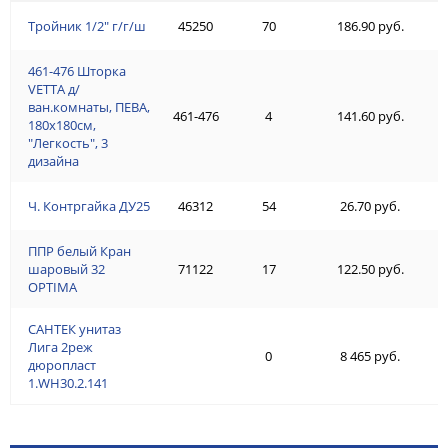
Тройник 1/2" г/г/ш
45250
70
186.90 руб.
461-476 Шторка
VETTA д/
ван.комнаты, ПЕВА,
461-476
4
141.60 руб.
180x180см,
"Легкость", 3
дизайна
Ч. Контргайка ДУ25
46312
54
26.70 руб.
ППР белый Кран
шаровый 32
71122
17
122.50 руб.
OPTIMA
САНТЕК унитаз
Лига 2реж
0
8 465 руб.
дюропласт
1.WH30.2.141