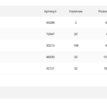
Артикул
Наличие
Розни
44288
2
6
72047
20
30213
198
4
46030
33
15
32121
32
58