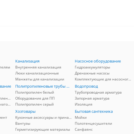
Канализация
Насосное оборудование
телям
Внутренняя канализация
Гидроаккумуляторы
Люки канализационные
Дренажные насосы
Манжеты для канализации
Комплектующие для насосного оборудования
вание
Полипропиленовые трубы и фитинги
Водопровод
Полипропилен белый
Трубопроводная арматура
Комплектующие для отопления
Оборудование для ПП
Запорная арматура
Комплектующие для радиаторов
Полипропилен серый
Изоляция
Хозтовары
Бытовая сантехника
мент
Кухонные аксессуары и принадлежности
Мойки
Вантузы
Полотенцесушители
Герметизирующие материалы
Санфаянс