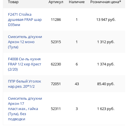
Товар
Артикул
Наличие
Розничная цена*
F2471 Стойка
душевая FRAP шар
11286
1
13 947 руб.
D35мм
Смеситель д/кухни
Аркон 12 моно
52315
1
1 312 руб.
(Тула)
F4008 См-ль кухня
FRAP 1/2 кер Крест
62230
6
1 374 руб.
(2/20)
ППР белый Уголок
72051
43
85.40 руб.
нар.рез. 20*1/2
Смеситель д/кухни
Аркон 17
пласт.мах., гайка
52311
3
1 623 руб.
(Тула), без
подводки