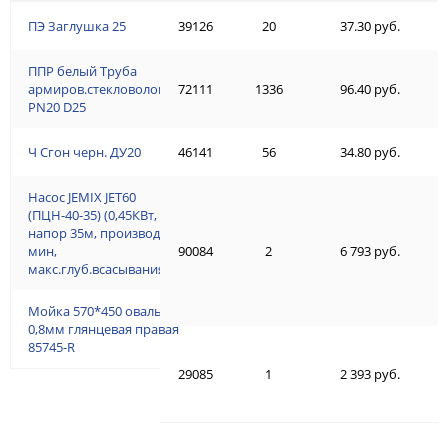
ПЭ Заглушка 25
39126
20
37.30 руб.
ППР белый Труба
армиров.стекловолокном
72111
1336
96.40 руб.
PN20 D25
Ч Сгон черн. ДУ20
46141
56
34.80 руб.
Насос JEMIX JET60
(ПЦН-40-35) (0,45КВт,
напор 35м, производ.40л/
мин,
90084
2
6 793 руб.
макс.глуб.всасывания 5м)
Мойка 570*450 овальная
0,8мм глянцевая правая
85745-R
29085
1
2 393 руб.