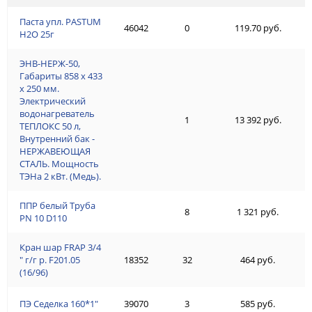
Паста упл. PASTUM
46042
0
119.70 руб.
H2О 25г
ЭНВ-НЕРЖ-50,
Габариты 858 х 433
х 250 мм.
Электрический
водонагреватель
1
13 392 руб.
ТЕПЛОКС 50 л,
Внутренний бак -
НЕРЖАВЕЮЩАЯ
СТАЛЬ. Мощность
ТЭНа 2 кВт. (Медь).
ППР белый Труба
8
1 321 руб.
PN 10 D110
Кран шар FRAP 3/4
" г/г р. F201.05
18352
32
464 руб.
(16/96)
ПЭ Седелка 160*1"
39070
3
585 руб.