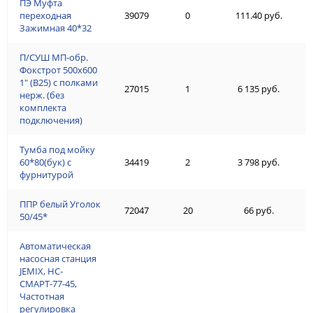
ПЭ Муфта
переходная
39079
0
111.40 руб.
Зажимная 40*32
П/СУШ МП-обр.
Фокстрот 500х600
1" (В25) с полками
27015
1
6 135 руб.
нерж. (без
комплекта
подключения)
Тумба под мойку
60*80(бук) с
34419
2
3 798 руб.
фурнитурой
ППР белый Уголок
72047
20
66 руб.
50/45*
Автоматическая
насосная станция
JEMIX, НС-
СМАРТ-77-45,
Частотная
регулировка