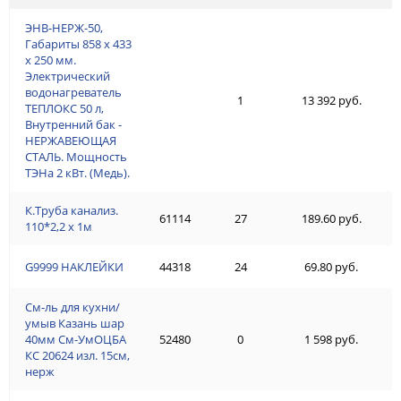
ЭНВ-НЕРЖ-50,
Габариты 858 х 433
х 250 мм.
Электрический
водонагреватель
1
13 392 руб.
ТЕПЛОКС 50 л,
Внутренний бак -
НЕРЖАВЕЮЩАЯ
СТАЛЬ. Мощность
ТЭНа 2 кВт. (Медь).
К.Труба канализ.
61114
27
189.60 руб.
110*2,2 х 1м
G9999 НАКЛЕЙКИ
44318
24
69.80 руб.
См-ль для кухни/
умыв Казань шар
40мм См-УмОЦБА
52480
0
1 598 руб.
КС 20624 изл. 15см,
нерж