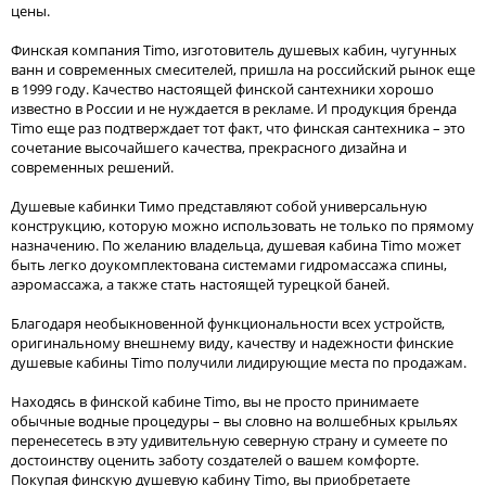
цены.
Финская компания Timo, изготовитель душевых кабин, чугунных
ванн и современных смесителей, пришла на российский рынок еще
в 1999 году. Качество настоящей финской сантехники хорошо
известно в России и не нуждается в рекламе. И продукция бренда
Timo еще раз подтверждает тот факт, что финская сантехника – это
сочетание высочайшего качества, прекрасного дизайна и
современных решений.
Душевые кабинки Тимо представляют собой универсальную
конструкцию, которую можно использовать не только по прямому
назначению. По желанию владельца, душевая кабина Timo может
быть легко доукомплектована системами гидромассажа спины,
аэромассажа, а также стать настоящей турецкой баней.
Благодаря необыкновенной функциональности всех устройств,
оригинальному внешнему виду, качеству и надежности финские
душевые кабины Timo получили лидирующие места по продажам.
Находясь в финской кабине Timo, вы не просто принимаете
обычные водные процедуры – вы словно на волшебных крыльях
перенесетесь в эту удивительную северную страну и сумеете по
достоинству оценить заботу создателей о вашем комфорте.
Покупая финскую душевую кабину Timo, вы приобретаете