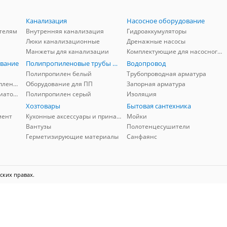
Канализация
Насосное оборудование
телям
Внутренняя канализация
Гидроаккумуляторы
Люки канализационные
Дренажные насосы
Манжеты для канализации
Комплектующие для насосного оборудования
вание
Полипропиленовые трубы и фитинги
Водопровод
Полипропилен белый
Трубопроводная арматура
Комплектующие для отопления
Оборудование для ПП
Запорная арматура
Комплектующие для радиаторов
Полипропилен серый
Изоляция
Хозтовары
Бытовая сантехника
мент
Кухонные аксессуары и принадлежности
Мойки
Вантузы
Полотенцесушители
Герметизирующие материалы
Санфаянс
ских правах.