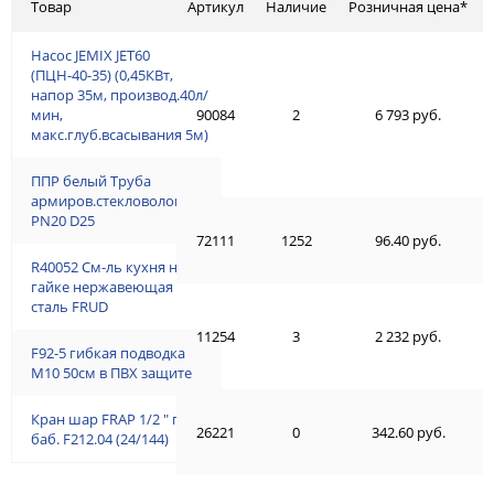
Товар
Артикул
Наличие
Розничная цена*
Насос JEMIX JET60
(ПЦН-40-35) (0,45КВт,
напор 35м, производ.40л/
мин,
90084
2
6 793 руб.
макс.глуб.всасывания 5м)
ППР белый Труба
армиров.стекловолокном
PN20 D25
72111
1252
96.40 руб.
R40052 См-ль кухня на
гайке нержавеющая
сталь FRUD
11254
3
2 232 руб.
F92-5 гибкая подводка
М10 50см в ПВХ защите
Кран шар FRAP 1/2 " г/ш
26221
0
342.60 руб.
баб. F212.04 (24/144)