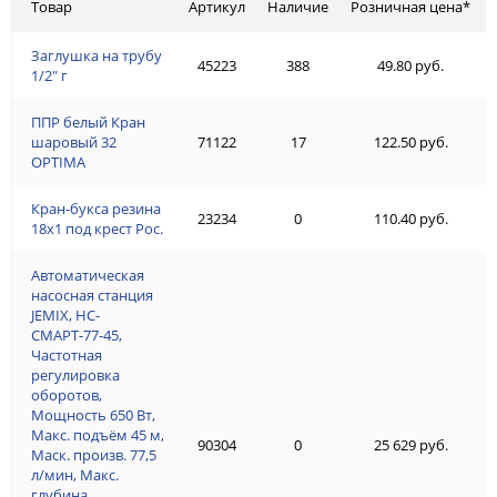
Товар
Артикул
Наличие
Розничная цена*
Заглушка на трубу
45223
388
49.80 руб.
1/2" г
ППР белый Кран
шаровый 32
71122
17
122.50 руб.
OPTIMA
Кран-букса резина
23234
0
110.40 руб.
18х1 под крест Рос.
Автоматическая
насосная станция
JEMIX, НС-
СМАРТ-77-45,
Частотная
регулировка
оборотов,
Мощность 650 Вт,
Макс. подъём 45 м,
90304
0
25 629 руб.
Маск. произв. 77,5
л/мин, Макс.
глубина