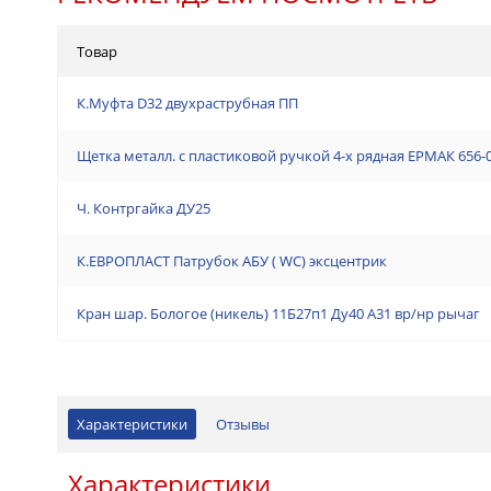
Товар
К.Муфта D32 двухраструбная ПП
Щетка металл. с пластиковой ручкой 4-х рядная ЕРМАК 656-
Ч. Контргайка ДУ25
К.ЕВРОПЛАСТ Патрубок АБУ ( WC) эксцентрик
Кран шар. Бологое (никель) 11Б27п1 Ду40 А31 вр/нр рычаг
Характеристики
Отзывы
Характеристики