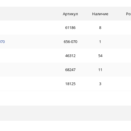
Артикул
Наличие
Ро
61186
8
070
656-070
1
46312
54
68247
11
18125
3