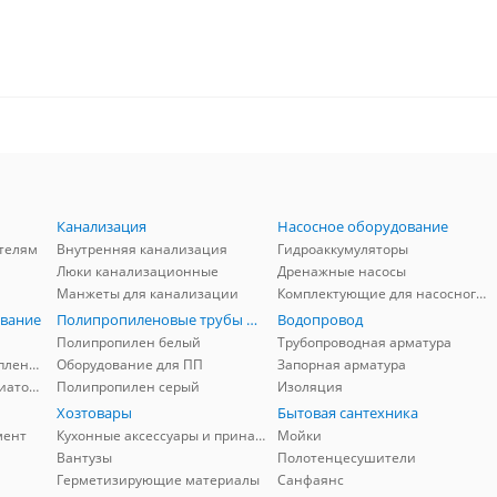
Канализация
Насосное оборудование
телям
Внутренняя канализация
Гидроаккумуляторы
Люки канализационные
Дренажные насосы
Манжеты для канализации
Комплектующие для насосного оборудования
вание
Полипропиленовые трубы и фитинги
Водопровод
Полипропилен белый
Трубопроводная арматура
Комплектующие для отопления
Оборудование для ПП
Запорная арматура
Комплектующие для радиаторов
Полипропилен серый
Изоляция
Хозтовары
Бытовая сантехника
мент
Кухонные аксессуары и принадлежности
Мойки
Вантузы
Полотенцесушители
Герметизирующие материалы
Санфаянс