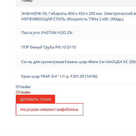
ЭНВ-НЕРЖ-50, Габариты 858 х 433 х 250 мм. Электрический 
НЕРЖАВЕЮЩАЯ СТАЛЬ. Мощность ТЭНа 2 кВт. (Медь).
Паста упл. PASTUM H2О 25г
ППР белый Труба PN 10 D110
См-ль для кухни/умыв Казань шар 40мм См-УмОЦБА КС 2062
Кран шар FRAP 3/4 " г/г р. F201.05 (16/96)
Отзывы
Отзывы
Добавить отзыв
Не указан элемент инфоблока.