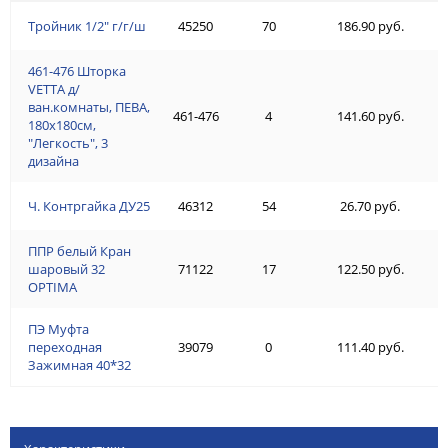
Тройник 1/2" г/г/ш
45250
70
186.90 руб.
461-476 Шторка
VETTA д/
ван.комнаты, ПЕВА,
461-476
4
141.60 руб.
180x180см,
"Легкость", 3
дизайна
Ч. Контргайка ДУ25
46312
54
26.70 руб.
ППР белый Кран
шаровый 32
71122
17
122.50 руб.
OPTIMA
ПЭ Муфта
переходная
39079
0
111.40 руб.
Зажимная 40*32