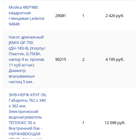
Мойка 480*480
квадратная
29081
1
2 426 руб.
глянцевая Ledeme
94848
Насос дренажный
JEMIX GP 750
(ДН-183-9), (Корпус
Пластик, 0,75КВт,
напор 9 м, произв.
90215
2
4 195 руб.
11 куб.м/час)
Диаметр
всасываемых
частиц 5 мм.
ЭНВ-НЕРЖ-КРУГ-50,
Габариты 762 х 340
х 362 мм.
Электрический
водонагреватель
ТЕПЛОКС 50 л,
1
12 098 руб.
Внутренний бак -
НЕРЖАВЕЮЩАЯ