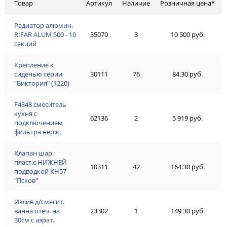
Товар
Артикул
Наличие
Розничная цена*
Радиатор алюмин.
RIFAR ALUM 500 - 10
35070
3
10 500 руб.
секций
Крепление к
сиденью серии
30111
76
84.30 руб.
"Виктория" (1220)
F4348 смеситель
кухня с
62136
2
5 919 руб.
подключением
фильтра нерж.
Клапан шар.
пласт.с НИЖНЕЙ
10311
42
164.30 руб.
подводкой КН57
"Псков"
Излив д/смесит.
ванна отеч. на
23302
1
149.30 руб.
30см с аэрат.