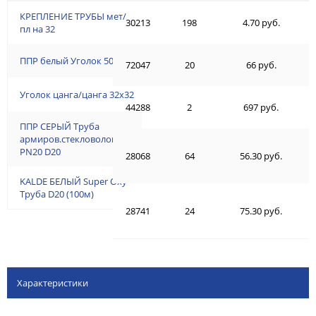
КРЕПЛЕНИЕ ТРУБЫ мет/
30213
198
4.70 руб.
пл на 32
ППР белый Уголок 50/45*
72047
20
66 руб.
Уголок цанга/цанга 32х32
44288
2
697 руб.
ППР СЕРЫЙ Труба
армиров.стекловолокном
PN20 D20
28068
64
56.30 руб.
KALDE БЕЛЫЙ Super Oxy
Труба D20 (100м)
28741
24
75.30 руб.
Характеристики