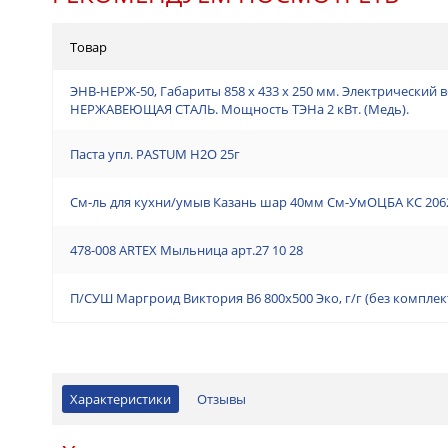
Товар
ЭНВ-НЕРЖ-50, Габариты 858 х 433 х 250 мм. Электрический 
НЕРЖАВЕЮЩАЯ СТАЛЬ. Мощность ТЭНа 2 кВт. (Медь).
Паста упл. PASTUM H2О 25г
См-ль для кухни/умыв Казань шар 40мм См-УмОЦБА КС 2062
478-008 ARTEX Мыльница арт.27 10 28
П/СУШ Маргроид Виктория В6 800х500 Эко, г/г (без компле
Характеристики
Отзывы