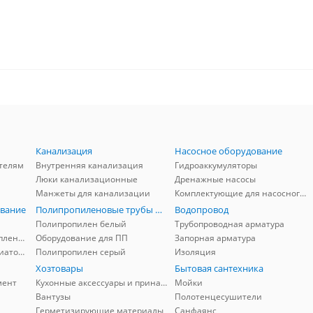
Канализация
Насосное оборудование
телям
Внутренняя канализация
Гидроаккумуляторы
Люки канализационные
Дренажные насосы
Манжеты для канализации
Комплектующие для насосного оборудования
вание
Полипропиленовые трубы и фитинги
Водопровод
Полипропилен белый
Трубопроводная арматура
Комплектующие для отопления
Оборудование для ПП
Запорная арматура
Комплектующие для радиаторов
Полипропилен серый
Изоляция
Хозтовары
Бытовая сантехника
мент
Кухонные аксессуары и принадлежности
Мойки
Вантузы
Полотенцесушители
Герметизирующие материалы
Санфаянс