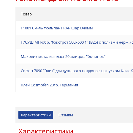
Товар
F1001 См-ль тюльпан FRAP шар D40мм
П/СУШ МП-обр. Фокстрот 500х600 1" (В25) с полками нерж. 
Маховик метализ.пласт.20шлицов, "бочонок"
Сифон 7090 "Элит" для душевого поддона с выпуском Клик 
Клей Cosmofen 20гр. Германия
Характеристики
Отзывы
Характеристики