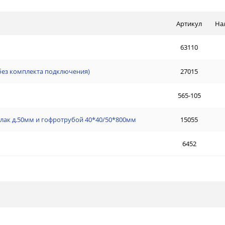
Артикул
На
63110
(без комплекта подключения)
27015
565-105
Клак д.50мм и гофротрубой 40*40/50*800мм
15055
6452