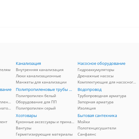
Канализация
Насосное оборудование
телям
Внутренняя канализация
Гидроаккумуляторы
Люки канализационные
Дренажные насосы
Манжеты для канализации
Комплектующие для насосного оборудования
вание
Полипропиленовые трубы и фитинги
Водопровод
Полипропилен белый
Трубопроводная арматура
Комплектующие для отопления
Оборудование для ПП
Запорная арматура
Комплектующие для радиаторов
Полипропилен серый
Изоляция
Хозтовары
Бытовая сантехника
мент
Кухонные аксессуары и принадлежности
Мойки
Вантузы
Полотенцесушители
Герметизирующие материалы
Санфаянс