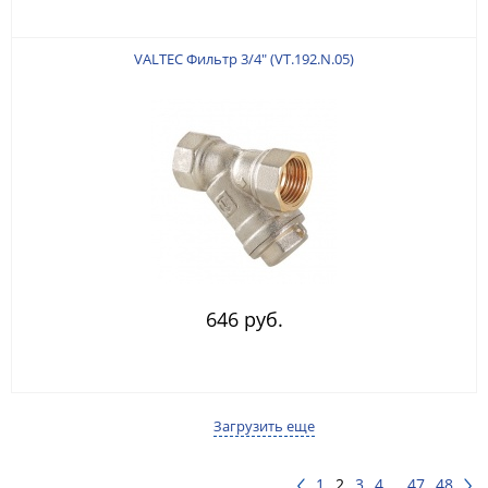
VALTEC Фильтр 3/4" (VT.192.N.05)
646 руб.
Загрузить еще
1
2
3
4
...
47
48