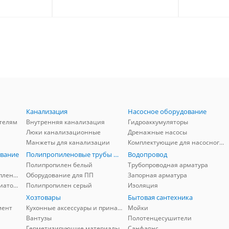
Канализация
Насосное оборудование
телям
Внутренняя канализация
Гидроаккумуляторы
Люки канализационные
Дренажные насосы
Манжеты для канализации
Комплектующие для насосного оборудования
вание
Полипропиленовые трубы и фитинги
Водопровод
Полипропилен белый
Трубопроводная арматура
Комплектующие для отопления
Оборудование для ПП
Запорная арматура
Комплектующие для радиаторов
Полипропилен серый
Изоляция
Хозтовары
Бытовая сантехника
мент
Кухонные аксессуары и принадлежности
Мойки
Вантузы
Полотенцесушители
Герметизирующие материалы
Санфаянс