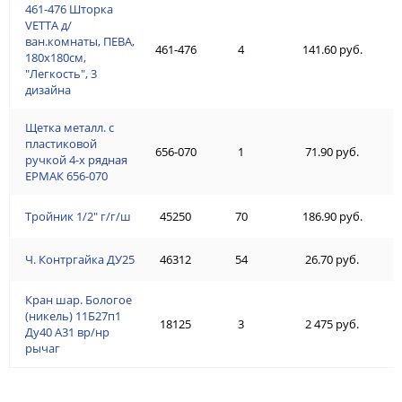
461-476 Шторка
VETTA д/
ван.комнаты, ПЕВА,
461-476
4
141.60 руб.
180x180см,
"Легкость", 3
дизайна
Щетка металл. с
пластиковой
656-070
1
71.90 руб.
ручкой 4-х рядная
ЕРМАК 656-070
Тройник 1/2" г/г/ш
45250
70
186.90 руб.
Ч. Контргайка ДУ25
46312
54
26.70 руб.
Кран шар. Бологое
(никель) 11Б27п1
18125
3
2 475 руб.
Ду40 А31 вр/нр
рычаг