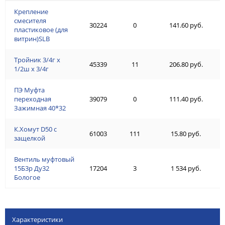
Крепление
смесителя
30224
0
141.60 руб.
пластиковое (для
витрин)SLB
Тройник 3/4г х
45339
11
206.80 руб.
1/2ш х 3/4г
ПЭ Муфта
переходная
39079
0
111.40 руб.
Зажимная 40*32
К.Хомут D50 с
61003
111
15.80 руб.
защелкой
Вентиль муфтовый
15Б3р Ду32
17204
3
1 534 руб.
Бологое
Характеристики