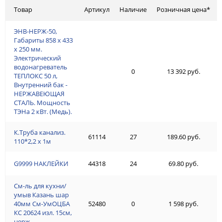
Товар
Артикул
Наличие
Розничная цена*
ЭНВ-НЕРЖ-50,
Габариты 858 х 433
х 250 мм.
Электрический
водонагреватель
0
13 392 руб.
ТЕПЛОКС 50 л,
Внутренний бак -
НЕРЖАВЕЮЩАЯ
СТАЛЬ. Мощность
ТЭНа 2 кВт. (Медь).
К.Труба канализ.
61114
27
189.60 руб.
110*2,2 х 1м
G9999 НАКЛЕЙКИ
44318
24
69.80 руб.
См-ль для кухни/
умыв Казань шар
40мм См-УмОЦБА
52480
0
1 598 руб.
КС 20624 изл. 15см,
нерж