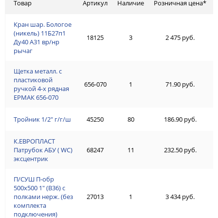
Товар
Артикул
Наличие
Розничная цена*
Кран шар. Бологое
(никель) 11Б27п1
18125
3
2 475 руб.
Ду40 А31 вр/нр
рычаг
Щетка металл. с
пластиковой
656-070
1
71.90 руб.
ручкой 4-х рядная
ЕРМАК 656-070
Тройник 1/2" г/г/ш
45250
80
186.90 руб.
К.ЕВРОПЛАСТ
Патрубок АБУ ( WC)
68247
11
232.50 руб.
эксцентрик
П/СУШ П-обр
500х500 1" (В36) с
полками нерж. (без
27013
1
3 434 руб.
комплекта
подключения)