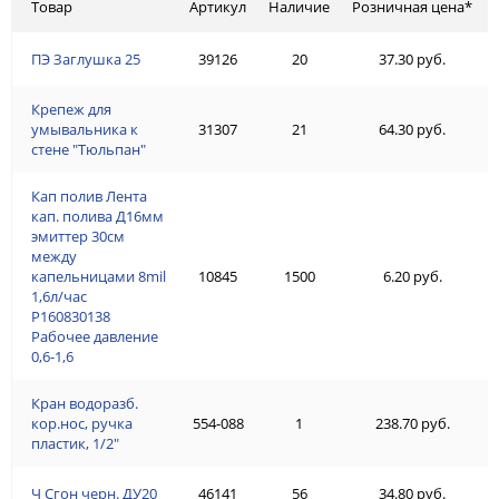
Товар
Артикул
Наличие
Розничная цена*
ПЭ Заглушка 25
39126
20
37.30 руб.
Крепеж для
умывальника к
31307
21
64.30 руб.
стене "Тюльпан"
Кап полив Лента
кап. полива Д16мм
эмиттер 30см
между
капельницами 8mil
10845
1500
6.20 руб.
1,6л/час
Р160830138
Рабочее давление
0,6-1,6
Кран водоразб.
кор.нос, ручка
554-088
1
238.70 руб.
пластик, 1/2"
Ч Сгон черн. ДУ20
46141
56
34.80 руб.