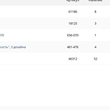
61186
8
18125
3
070
656-070
1
кость", 3 дизайна
461-476
4
46312
52