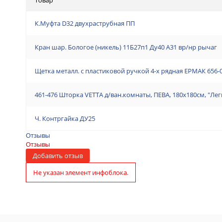
К.Муфта D32 двухраструбная ПП
Кран шар. Бологое (никель) 11Б27п1 Ду40 А31 вр/нр рычаг
Щетка металл. с пластиковой ручкой 4-х рядная ЕРМАК 656-
461-476 Шторка VETTA д/ван.комнаты, ПЕВА, 180x180см, "Лег
Ч. Контргайка ДУ25
Отзывы
Отзывы
Добавить отзыв
Не указан элемент инфоблока.