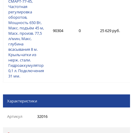
СМАРТ-77-45,
Частотная
регулировка
оборотов,
Мощность 650 Вт,
Макс. подъём 45 м,
90304
0
25 629 руб.
Маск. произв. 77,5
л/мин, Макс.
глубина
всасывания 8 м.
Крыльчатки из
нерж. стали.
Гидроаккумулятор
0,1 л. Подключения
31 мм.
Характеристики
Артикул
32016