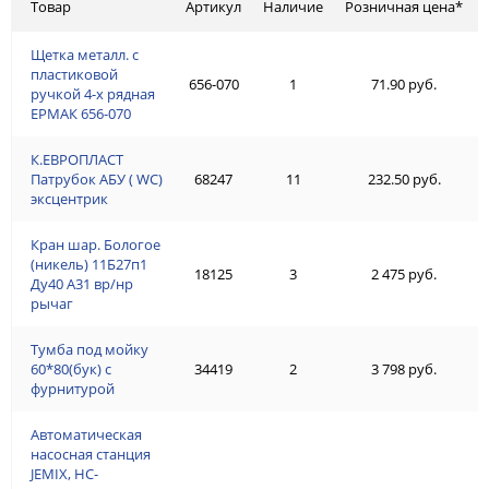
Товар
Артикул
Наличие
Розничная цена*
Щетка металл. с
пластиковой
656-070
1
71.90 руб.
ручкой 4-х рядная
ЕРМАК 656-070
К.ЕВРОПЛАСТ
Патрубок АБУ ( WC)
68247
11
232.50 руб.
эксцентрик
Кран шар. Бологое
(никель) 11Б27п1
18125
3
2 475 руб.
Ду40 А31 вр/нр
рычаг
Тумба под мойку
60*80(бук) с
34419
2
3 798 руб.
фурнитурой
Автоматическая
насосная станция
JEMIX, НС-