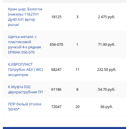
Кран шар. Бологое
(никель) 11Б27п1
18125
3
2 475 руб.
Ду40 А31 вр/нр
рычаг
Щетка металл. с
пластиковой
656-070
1
71.90 руб.
ручкой 4-х рядная
ЕРМАК 656-070
К.ЕВРОПЛАСТ
Патрубок АБУ ( WC)
68247
11
232.50 руб.
эксцентрик
К.Муфта D32
61186
8
54.70 руб.
двухраструбная ПП
ППР белый Уголок
72047
20
66 руб.
50/45*