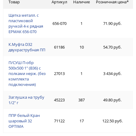
Товар
Артикул
Наличие
Розничная цена*
Щетка металл. с
пластиковой
656-070
1
71.90 руб.
ручкой 4-х рядная
ЕРМАК 656-070
К.Муфта D32
61186
10
54.70 руб.
двухраструбная ПП
П/СУШ П-обр
500х500 1" (В36) с
полками нерж. (без
27013
1
3 434 руб.
комплекта
подключения)
Заглушка на трубу
45223
387
49.80 руб.
1/2" г
ППР белый Кран
шаровый 32
71122
17
122.50 руб.
OPTIMA