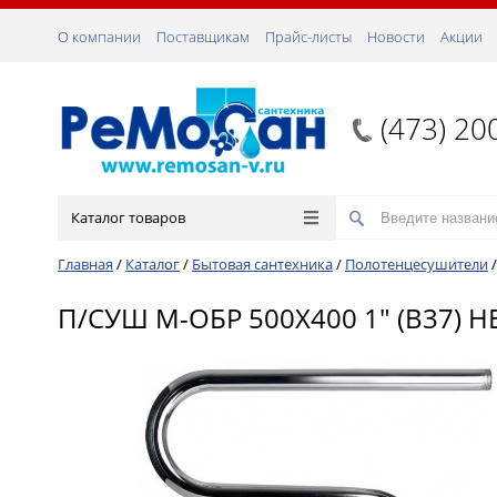
О компании
Поставщикам
Прайс-листы
Новости
Акции
(473) 20
Каталог товаров
Главная
/
Каталог
/
Бытовая сантехника
/
Полотенцесушители
П/СУШ М-ОБР 500Х400 1" (В37)