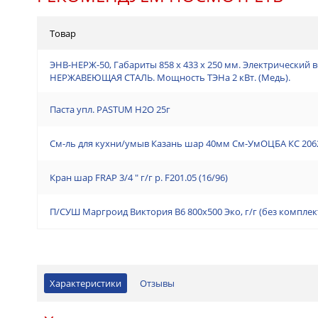
Товар
ЭНВ-НЕРЖ-50, Габариты 858 х 433 х 250 мм. Электрический 
НЕРЖАВЕЮЩАЯ СТАЛЬ. Мощность ТЭНа 2 кВт. (Медь).
Паста упл. PASTUM H2О 25г
См-ль для кухни/умыв Казань шар 40мм См-УмОЦБА КС 2062
Кран шар FRAP 3/4 " г/г р. F201.05 (16/96)
П/СУШ Маргроид Виктория В6 800х500 Эко, г/г (без компле
Характеристики
Отзывы