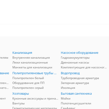
Канализация
Насосное оборудование
телям
Внутренняя канализация
Гидроаккумуляторы
Люки канализационные
Дренажные насосы
Манжеты для канализации
Комплектующие для насосного оборудования
вание
Полипропиленовые трубы и фитинги
Водопровод
Полипропилен белый
Трубопроводная арматура
Комплектующие для отопления
Оборудование для ПП
Запорная арматура
Комплектующие для радиаторов
Полипропилен серый
Изоляция
Хозтовары
Бытовая сантехника
мент
Кухонные аксессуары и принадлежности
Мойки
Вантузы
Полотенцесушители
Герметизирующие материалы
Санфаянс